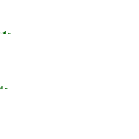
ail ←
il ←