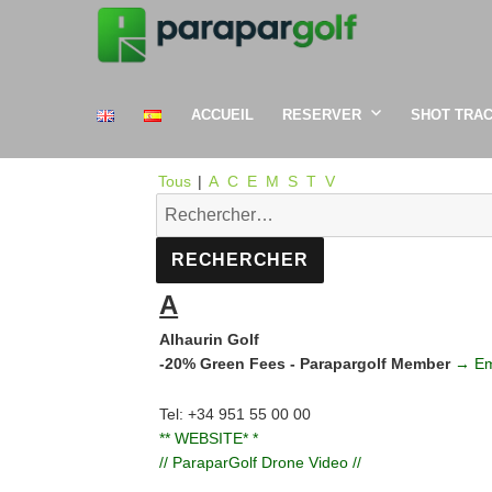
ACCUEIL
RESERVER
SHOT TRA
Tous
|
A
C
E
M
S
T
V
A
Alhaurin Golf
-20% Green Fees - Parapargolf Member
→ Em
Tel: +34 951 55 00 00
** WEBSITE* *
// ParaparGolf Drone Video //