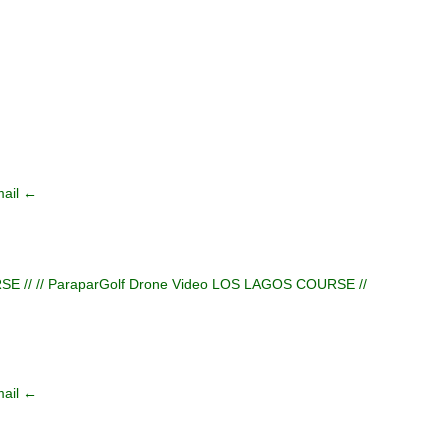
ail ←
RSE //
// ParaparGolf Drone Video LOS LAGOS COURSE //
ail ←