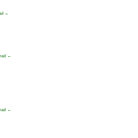
il ←
ail ←
ail ←